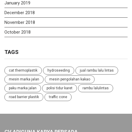
January 2019
December 2018
November 2018
October 2018
TAGS
cat thermoplastik
hydroseeding
jual rambu lalu lintas
mesin marka jalan
mesin pengolahan kakao
paku marka jalan
polisi tidur karet
rambu lalulintas
road barrier plastik
traffic cone
CV ADIGUNA KARYA PERSADA