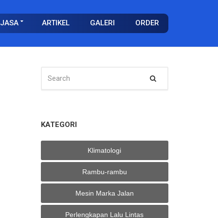
JASA
ARTIKEL
GALERI
ORDER
SEARCH
Search
FOR:
KATEGORI
Klimatologi
Rambu-rambu
Mesin Marka Jalan
Perlengkapan Lalu Lintas