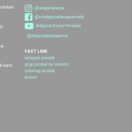
butuhan
@adigunakarya
@cvadigunakaryapersada
Adiguna Karya Persada
ty
@adigunakaryapersa
ai
FAST LINK
kategori produk
grup produk by industri
k kami
sitemap produk
brosur