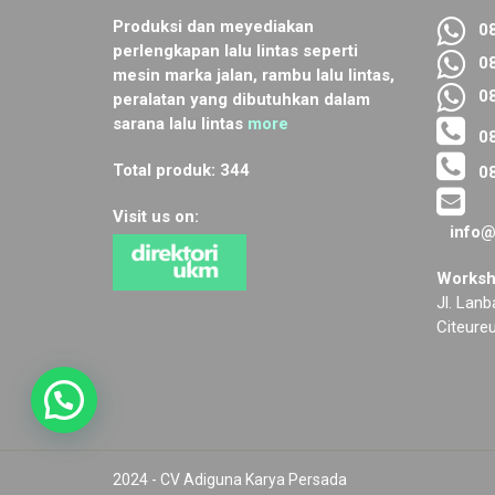
Produksi dan meyediakan
081
perlengkapan lalu lintas seperti
085
mesin marka jalan, rambu lalu lintas,
081
peralatan yang dibutuhkan dalam
sarana lalu lintas
more
081
Total produk: 344
085
Visit us on:
info@a
Worksh
Jl. Lan
Citeure
2024 - CV Adiguna Karya Persada