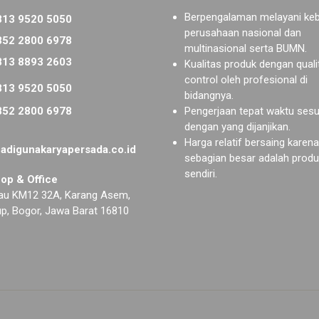
Berpengalaman melayani ke
3 9520 5050
perusahaan nasional dan
2 2800 6978
multinasional serta BUMN.
3 8893 2603
Kualitas produk dengan quali
control oleh profesional di
3 9520 5050
bidangnya.
2 2800 6978
Pengerjaan tepat waktu sesu
dengan yang dijanjikan.
Harga relatif bersaing karena
digunakaryapersada.co.id
sebagian besar adalah produ
sendiri.
op & Office
bau KM12 32A, Karang Asem,
up, Bogor, Jawa Barat 16810