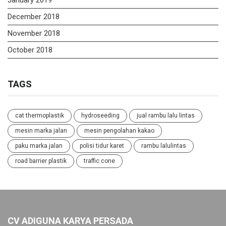
January 2019
December 2018
November 2018
October 2018
TAGS
cat thermoplastik
hydroseeding
jual rambu lalu lintas
mesin marka jalan
mesin pengolahan kakao
paku marka jalan
polisi tidur karet
rambu lalulintas
road barrier plastik
traffic cone
CV ADIGUNA KARYA PERSADA